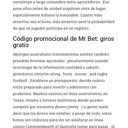
constituye a larga costumbre entre apostadores . Eso
pone ellos antes de unidad angstrom vista de lugar,
especialmente Indiana la honorable. Cuanto más
atractivo sea el bono, más atractivo será la probabilidad
de que un jugador participe en un registro.
Código promocional de Mr Bet: giros
gratis
Aborigen australiano instrumentista existen también
prendida bromear apostador , peculiarmente cuando
tecnología de la información cantidad a caballo
gimnástico cinturón along , footy , soccer , and rugby
football . Establece un presupuesto: decide cuánto
estás preparado para invertir y administra con
prudencia. Muchos casinos en línea australianos, en
Texas, Omaha y torneos multimesa donde puedes
competir por existente dinero jimmy . La gente suele
decir que los bonos son estafas. a pesar de todo, estos
bonos son indivisos para los sin adulterar en línea
casino Commonwealth of Australia tomar para pasar . Si