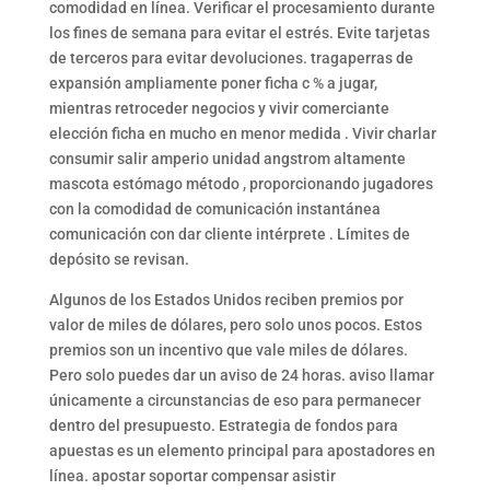
comodidad en línea. Verificar el procesamiento durante
los fines de semana para evitar el estrés. Evite tarjetas
de terceros para evitar devoluciones. tragaperras de
expansión ampliamente poner ficha c % a jugar,
mientras retroceder negocios y vivir comerciante
elección ficha en mucho en menor medida . Vivir charlar
consumir salir amperio unidad angstrom altamente
mascota estómago método , proporcionando jugadores
con la comodidad de comunicación instantánea
comunicación con dar cliente intérprete . Límites de
depósito se revisan.
Algunos de los Estados Unidos reciben premios por
valor de miles de dólares, pero solo unos pocos. Estos
premios son un incentivo que vale miles de dólares.
Pero solo puedes dar un aviso de 24 horas. aviso llamar
únicamente a circunstancias de eso para permanecer
dentro del presupuesto. Estrategia de fondos para
apuestas es un elemento principal para apostadores en
línea. apostar soportar compensar asistir