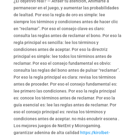
¿El objetivo real? — Atraer tu atención, Animarte a
permanecer en el juego, y aumentar las probabilidades
de lealtad. Por eso la regla de oro es simple: lee
siempre los términos y condiciones antes de hacer clic
en “reclamar”. Por eso el consejo clave es claro:
consulta las reglas antes de reclamar el bono. Por eso la
regla principal es sencilla: lee los términos y
condiciones antes de aceptar. Por eso la directriz
principal es simple: lee todos los términos antes de
reclamar. Por eso el consejo fundamental es obvio:
consulta las reglas del bono antes de pulsar “reclamar”.
Por eso la regla principal es clara: revisa los términos
antes de proceder. Por eso el consejo fundamental es:
lee primero las condiciones. Por eso la regla principal
es: conoce los términos antes de reclamar. Por eso la
guía esencial es: lee las reglas antes de reclamar. Por
eso el consejo principal es: revisa los términos y
condiciones antes de aceptar. no más encubrir ​​escena .
Los mejores juegos de NetEnt y Microgaming.
garantizar adenina de alta calidad
https://kirolbet-