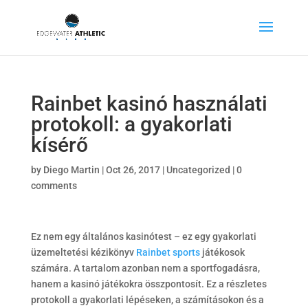
Rainbet kasinó használati
protokoll: a gyakorlati
kísérő
by
Diego Martin
|
Oct 26, 2017
|
Uncategorized
|
0
comments
Ez nem egy általános kasinótest – ez egy gyakorlati
üzemeltetési kézikönyv
Rainbet sports
játékosok
számára. A tartalom azonban nem a sportfogadásra,
hanem a kasinó játékokra összpontosít. Ez a részletes
protokoll a gyakorlati lépéseken, a számításokon és a