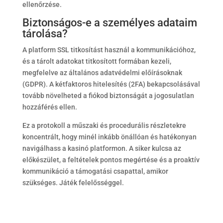
ellenőrzése.
Biztonságos-e a személyes adataim
tárolása?
A platform SSL titkosítást használ a kommunikációhoz,
és a tárolt adatokat titkosított formában kezeli,
megfelelve az általános adatvédelmi előírásoknak
(GDPR). A kétfaktoros hitelesítés (2FA) bekapcsolásával
tovább növelheted a fiókod biztonságát a jogosulatlan
hozzáférés ellen.
Ez a protokoll a műszaki és procedurális részletekre
koncentrált, hogy minél inkább önállóan és hatékonyan
navigálhass a kasinó platformon. A siker kulcsa az
előkészület, a feltételek pontos megértése és a proaktív
kommunikáció a támogatási csapattal, amikor
szükséges. Játék felelősséggel.