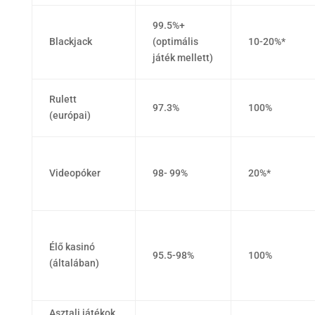
99.5%+
Blackjack
(optimális
10-20%*
játék mellett)
Rulett
97.3%
100%
(európai)
Videopóker
98- 99%
20%*
Élő kasinó
95.5-98%
100%
(általában)
Asztali játékok