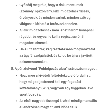
Győződj meg róla, hogy a dokumentumok
(személyi igazolvány, lakcímigazolás) frissek,
érvényesek, és minden sarkuk, minden szöveg
világosan látható a fotón/szkennelen.
A lakcímigazolásnak nem lehet három hónapnál
régebbi, és egyeznie kell a regisztrációnál
megadott címmel.
Ha elutasították, kérj részletesebb magyarázatot
az ügyfélszolgálattól, és küldd be újra a javított
dokumentumokat.
A pénzfelvétel “Feldolgozás alatt” státuszban ragadt.
Nézd meg a kivételi feltételeket: előfordulhat,
hogy még teljesítened kell egy fogadási
követelményt (WR), vagy van egy függőben lévő
sportfogadás.
Az első, nagyobb összegű kivétel mindig manuális
ellenőrzésen megy át, ami időbe telik.