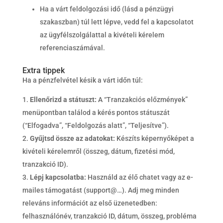
Ha a várt feldolgozási idő (lásd a pénzügyi
szakaszban) túl lett lépve, vedd fel a kapcsolatot
az ügyfélszolgálattal a kivételi kérelem
referenciaszámával.
Extra tippek
Ha a pénzfelvétel késik a várt időn túl:
Ellenőrizd a státuszt:
A “Tranzakciós előzmények”
menüpontban találod a kérés pontos státuszát
(“Elfogadva”, “Feldolgozás alatt”, “Teljesítve”).
Gyűjtsd össze az adatokat:
Készíts képernyőképet a
kivételi kérelemről (összeg, dátum, fizetési mód,
tranzakció ID).
Lépj kapcsolatba:
Használd az élő chatet vagy az e-
mailes támogatást (support@…). Adj meg minden
releváns információt az első üzenetedben:
felhasználónév, tranzakció ID, dátum, összeg, probléma