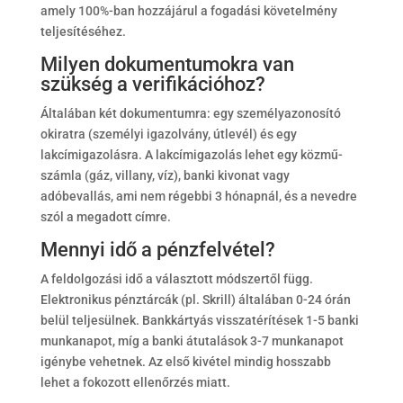
amely 100%-ban hozzájárul a fogadási követelmény
teljesítéséhez.
Milyen dokumentumokra van
szükség a verifikációhoz?
Általában két dokumentumra: egy személyazonosító
okiratra (személyi igazolvány, útlevél) és egy
lakcímigazolásra. A lakcímigazolás lehet egy közmű-
számla (gáz, villany, víz), banki kivonat vagy
adóbevallás, ami nem régebbi 3 hónapnál, és a nevedre
szól a megadott címre.
Mennyi idő a pénzfelvétel?
A feldolgozási idő a választott módszertől függ.
Elektronikus pénztárcák (pl. Skrill) általában 0-24 órán
belül teljesülnek. Bankkártyás visszatérítések 1-5 banki
munkanapot, míg a banki átutalások 3-7 munkanapot
igénybe vehetnek. Az első kivétel mindig hosszabb
lehet a fokozott ellenőrzés miatt.