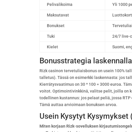
Pelivalikoima
Yli 1000 p
Maksutavat
Luottokorti
Bonukset
Tervetulia
Tuki
24/7 live-
Kielet
Suomi, eng
Bonusstrategia laskennall
Rizk casinon tervetuliaisbonus on usein 100% tal
talletus). Tässä on esimerkki laskennasta: jos t
Kierrätysvaatimus on 30 * 100 = 3000 euroa. Tämä
voitot. Optimointivinkkinä, valitse pelit, joilla o
todellinen kustannus: jos pelaat peliä, jossa RTP
Tämä auttaa arvioimaan bonuksen arvoa.
Usein Kysytyt Kysymykset 
Miten korjaan Rizk-sovelluksen kirjautumisonge