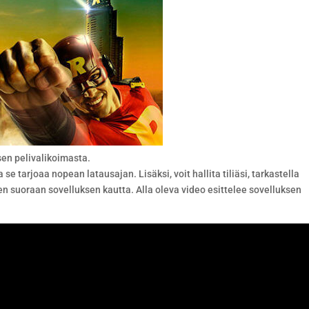
sen pelivalikoimasta.
a se tarjoaa nopean latausajan. Lisäksi, voit hallita tiliäsi, tarkastella
en suoraan sovelluksen kautta. Alla oleva video esittelee sovelluksen