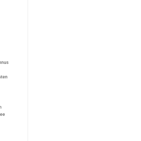
unnus
sten
n
kee