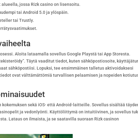
 alueella, jossa Rizk casino on lisensoitu.
uudempi tai Android 5.0 ja ylöspäin.
teller tai Trustly.
ierrätysvaatimukset.
vaiheelta
sessi. Aloita lataamalla sovellus Google Playstä tai App Storesta.
ekisteröidy”. Täytä vaaditut tiedot, kuten sähköpostiosoite, käyttäjät
a saat sähköpostiisi. Lopuksi, tee ensimmäinen talletus aktivoidaksesi
ötiedot ovat välttämättömiä turvallisen pelaamisen ja nopeiden kotiutu
 ominaisuudet
kokemuksen sekä iOS- että Android-laitteille. Sovellus sisältää täyde
sinopelit ja vedonlyönti. Käyttöliittymä on intuitiivinen, ja sovellus tu
ta. Lataus on ilmaista, ja se saatavilla suoraan Rizk casinon