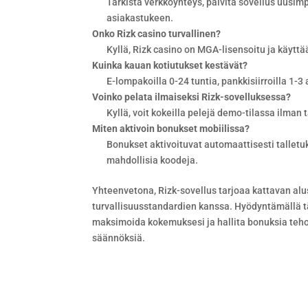
Tarkista verkkoyhteys, päivitä sovellus uusimp
asiakastukeen.
Onko Rizk casino turvallinen?
Kyllä, Rizk casino on MGA-lisensoitu ja käyttä
Kuinka kauan kotiutukset kestävät?
E-lompakoilla 0-24 tuntia, pankkisiirroilla 1-
Voinko pelata ilmaiseksi Rizk-sovelluksessa?
Kyllä, voit kokeilla pelejä demo-tilassa ilman t
Miten aktivoin bonukset mobiilissa?
Bonukset aktivoituvat automaattisesti talletu
mahdollisia koodeja.
Yhteenvetona, Rizk-sovellus tarjoaa kattavan al
turvallisuusstandardien kanssa. Hyödyntämällä täs
maksimoida kokemuksesi ja hallita bonuksia tehok
säännöksiä.