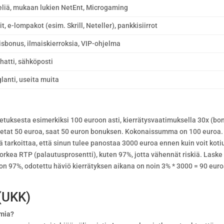
eliä, mukaan lukien NetEnt, Microgaming
t, e-lompakot (esim. Skrill, Neteller), pankkisiirrot
isbonus, ilmaiskierroksia, VIP-ohjelma
chatti, sähköposti
lanti, useita muita
a
letuksesta esimerkiksi 100 euroon asti, kierrätysvaatimuksella 30x (bo
alletat 50 euroa, saat 50 euron bonuksen. Kokonaissumma on 100 euroa.
 tarkoittaa, että sinun tulee panostaa 3000 euroa ennen kuin voit koti
n korkea RTP (palautusprosentti), kuten 97%, jotta vähennät riskiä. Laske
 on 97%, odotettu häviö kierrätyksen aikana on noin 3% * 3000 = 90 euro
(UKK)
lmia?