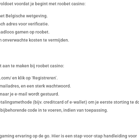
oldoet voordat je begint met roobet casino:
met Belgische wetgeving.
ch adres voor verificatie.
naadloos gamen op roobet.
 onverwachte kosten te vermijden.
 aan te maken bij roobet casino:
com/ en klik op ‘Registreren’.
-mailadres, en een sterk wachtwoord.
 naar je e-mail wordt gestuurd.
etalingsmethode (bijv. creditcard of e-wallet) om je eerste storting te d
ijbehorende code in te voeren, indien van toepassing.
aming ervaring op de go. Hier is een stap-voor-stap handleiding voor