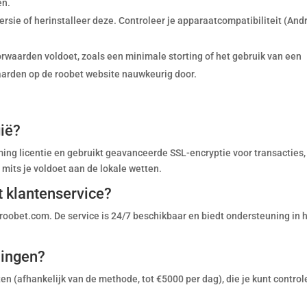
en.
rsie of herinstalleer deze. Controleer je apparaatcompatibiliteit (And
orwaarden voldoet, zoals een minimale storting of het gebruik van een
arden op de roobet website nauwkeurig door.
gië?
ing licentie en gebruikt geavanceerde SSL-encryptie voor transacties,
 mits je voldoet aan de lokale wetten.
 klantenservice?
@roobet.com. De service is 24/7 beschikbaar en biedt ondersteuning in 
lingen?
ten (afhankelijk van de methode, tot €5000 per dag), die je kunt contro