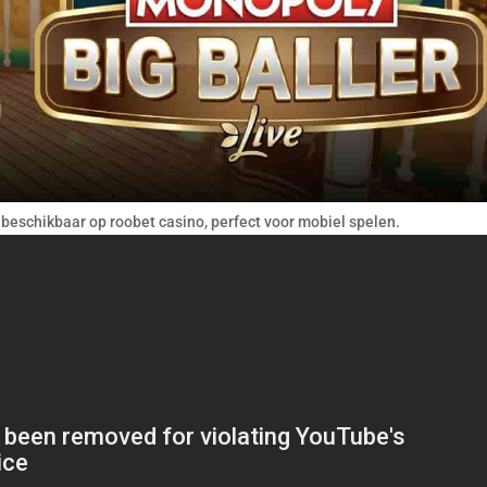
 beschikbaar op roobet casino, perfect voor mobiel spelen.