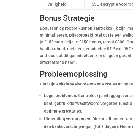
Veiligheid
SSL-encryptie voor tr
Bonus Strategie
Bonussen op roobet kunnen aantrekkelijk zijn, ma
minimaliseren. Bijvoorbeeld, stel dat je een wel
je €150 stort, krijg je €150 bonus, totaal €300. 
haalbaarheid: met een gemiddelde RTP van 96% voo
onthoud dat dit gemiddelden zijn en geen garanti
efficiënter te halen.
Probleemoplossing
Hier zijn enkele veelvoorkomende issues en oplos
Login problemen:
Controleer je inloggegevens 
bent, gebruik de ‘Wachtwoord vergeten’ functie 
optimale prestaties.
Uitbetaling vertragingen:
Dit kan afhangen van 
dan bankoverschrijvingen (tot 3 dagen). Neem co