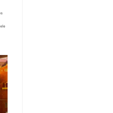
es
iele