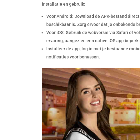
installatie en gebruik:
Voor Android: Download de APK-bestand direct v
beschikbaar is. Zorg ervoor dat je onbekende b
Voor iOS: Gebruik de webversie via Safari of vo
ervaring, aangezien een native iOS app beperk
Installeer de app, log in met je bestaande roobe
notificaties voor bonussen.