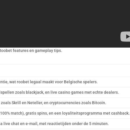
 Roobet features en gameplay tips.
tie, wat roobet legaal maakt voor Belgische spelers.
lspellen zoals blackjack, en live casino games met echte dealers.
 zoals Skrill en Neteller, en cryptocurrencies zoals Bitcoin.
100% match), gratis spins, en een loyaliteitsprogramma met cashback.
a live chat en e-mail, met reactietijden onder de 5 minuten.