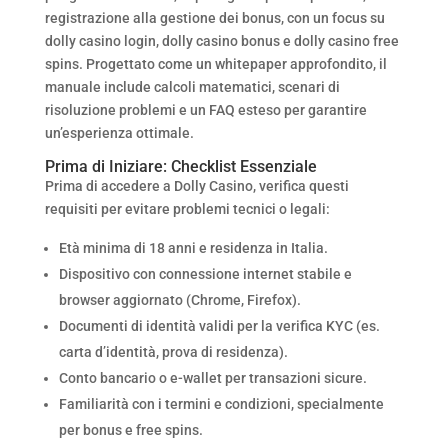
registrazione alla gestione dei bonus, con un focus su
dolly casino login, dolly casino bonus e dolly casino free
spins. Progettato come un whitepaper approfondito, il
manuale include calcoli matematici, scenari di
risoluzione problemi e un FAQ esteso per garantire
un’esperienza ottimale.
Prima di Iniziare: Checklist Essenziale
Prima di accedere a Dolly Casino, verifica questi
requisiti per evitare problemi tecnici o legali:
Età minima di 18 anni e residenza in Italia.
Dispositivo con connessione internet stabile e
browser aggiornato (Chrome, Firefox).
Documenti di identità validi per la verifica KYC (es.
carta d’identità, prova di residenza).
Conto bancario o e-wallet per transazioni sicure.
Familiarità con i termini e condizioni, specialmente
per bonus e free spins.