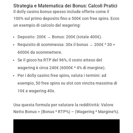
Strategia e Matematica dei Bonus: Calcoli Pratici
Il dolly casino bonus spesso include offerte come il
100% sul primo deposito fino a 500€ con free spins. Ecco
un esempio di calcolo del wagering:
Deposito: 200€ → Bonus: 200€ (totale 400€).
Requisito di scommessa: 30x il bonus → 200€ * 30 =
6000€ da scommettere.
Se il gioco ha RTP del 96%, il costo atteso del
wagering è circa 240€ (6000€ * 4% di margine).
Per i dolly casino free spins, valuta i termini: ad
esempio, 50 free spins su slot con vincita massima di
10€ e wagering 40x.
Usa questa formula per valutare la redditività: Valore
Netto Bonus = (Bonus * RTP%) – (Wagering * Margine%).