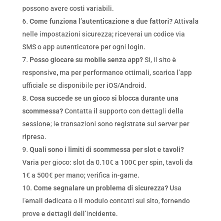
possono avere costi variabili.
Come funziona l’autenticazione a due fattori?
Attivala
nelle impostazioni sicurezza; riceverai un codice via
SMS o app autenticatore per ogni login.
Posso giocare su mobile senza app?
Sì, il sito è
responsive, ma per performance ottimali, scarica l’app
ufficiale se disponibile per iOS/Android.
Cosa succede se un gioco si blocca durante una
scommessa?
Contatta il supporto con dettagli della
sessione; le transazioni sono registrate sul server per
ripresa.
Quali sono i limiti di scommessa per slot e tavoli?
Varia per gioco: slot da 0.10€ a 100€ per spin, tavoli da
1€ a 500€ per mano; verifica in-game.
Come segnalare un problema di sicurezza?
Usa
l’email dedicata o il modulo contatti sul sito, fornendo
prove e dettagli dell’incidente.