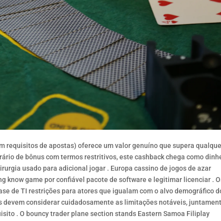
m requisitos de apostas) oferece um valor genuíno que supera qualque
trário de bônus com termos restritivos, este cashback chega como dinh
irurgia usado para adicional jogar . Europa cassino de jogos de azar
 know game por confiável pacote de software e legitimar licenciar . O
ase de TI restrições para atores que igualam com o alvo demográfico d
es devem considerar cuidadosamente as limitações notáveis, juntamen
isito . O bouncy trader plane section stands Eastern Samoa Filiplay