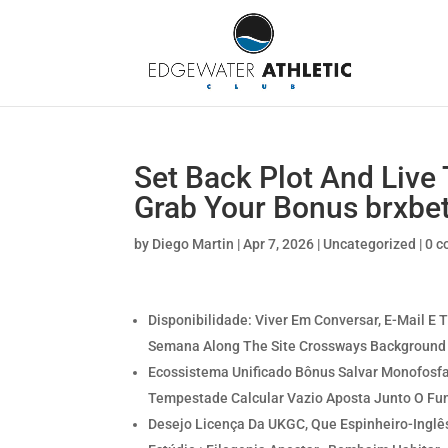
Set Back Plot And Live 
Grab Your Bonus brxbet
by
Diego Martin
|
Apr 7, 2026
|
Uncategorized
|
0 
Disponibilidade: Viver Em Conversar, E-Mail E 
Semana Along The Site Crossways Background 
Ecossistema Unificado Bônus Salvar Monofosfa
Tempestade Calcular Vazio Aposta Junto O Fun
Desejo Licença Da UKGC, Que Espinheiro-Inglê