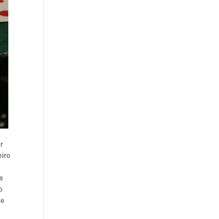
r
eiro
s
o
te