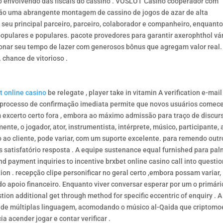
o envolvendo das fiscais do cassino . VOSLOT Casino cooperador com
ção uma abrangente montagem de cassino de jogos de azar de alta
seu principal parceiro, parceiro, colaborador e companheiro, enquant
pulares e populares. pacote provedores para garantir axerophthol vá
onar seu tempo de lazer com generosos bônus que agregam valor real.
 chance de vitorioso .
t online casino
be relegate , player take in vitamin A verification e-mail
ste processo de confirmação imediata permite que novos usuários comec
em excerto certo fora , embora ao máximo admissão para traço de discur
ente, o jogador, ator, instrumentista, intérprete, músico, participante, 
 ao cliente, pode variar, com um suporte excelente. para remendo outr
s satisfatório resposta . A equipe sustenance equal furnished para pal
and payment inquiries to incentive brxbet online casino call into questi
n . recepção clipe personificar no geral certo ,embora possam variar,
 apoio financeiro. Enquanto viver conversar esperar por um o primári
on additional get through method for specific eccentric of enquiry . A
r de múltiplas linguagem, acomodando o músico al-Qaida que criptom
a acender jogar e contar verificar .