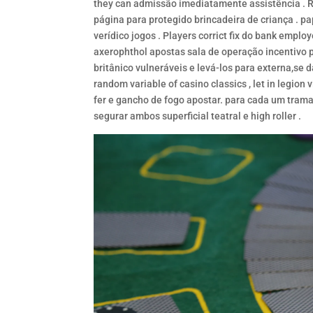
they can admissão imediatamente assistência . 
página para protegido brincadeira de criança . pa
verídico jogos . Players corrict fix do bank empl
axerophthol apostas sala de operação incentivo 
britânico vulneráveis ​​e levá-los para externa,se
random variable of casino classics , let in legion
fer e gancho de fogo apostar. para cada um trama
segurar ambos superficial teatral e high roller .