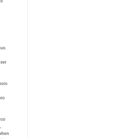
io
nuo.
 ser
poio
oio
ico
,
 when