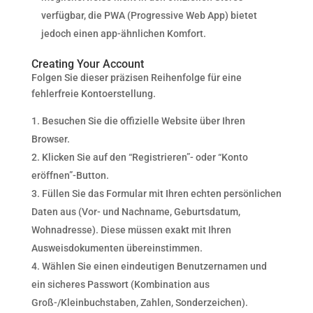
verfügbar, die PWA (Progressive Web App) bietet
jedoch einen app-ähnlichen Komfort.
Creating Your Account
Folgen Sie dieser präzisen Reihenfolge für eine
fehlerfreie Kontoerstellung.
Besuchen Sie die offizielle Website über Ihren
Browser.
Klicken Sie auf den “Registrieren”- oder “Konto
eröffnen”-Button.
Füllen Sie das Formular mit Ihren echten persönlichen
Daten aus (Vor- und Nachname, Geburtsdatum,
Wohnadresse). Diese müssen exakt mit Ihren
Ausweisdokumenten übereinstimmen.
Wählen Sie einen eindeutigen Benutzernamen und
ein sicheres Passwort (Kombination aus
Groß-/Kleinbuchstaben, Zahlen, Sonderzeichen).