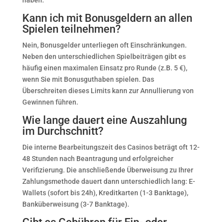
Kann ich mit Bonusgeldern an allen
Spielen teilnehmen?
Nein, Bonusgelder unterliegen oft Einschränkungen.
Neben den unterschiedlichen Spielbeiträgen gibt es
häufig einen maximalen Einsatz pro Runde (z.B. 5 €),
wenn Sie mit Bonusguthaben spielen. Das
Überschreiten dieses Limits kann zur Annullierung von
Gewinnen führen.
Wie lange dauert eine Auszahlung
im Durchschnitt?
Die interne Bearbeitungszeit des Casinos beträgt oft 12-
48 Stunden nach Beantragung und erfolgreicher
Verifizierung. Die anschließende Überweisung zu Ihrer
Zahlungsmethode dauert dann unterschiedlich lang: E-
Wallets (sofort bis 24h), Kreditkarten (1-3 Banktage),
Banküberweisung (3-7 Banktage).