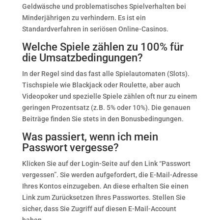
Geldwäsche und problematisches Spielverhalten bei
Minderjährigen zu verhindern. Es ist ein
Standardverfahren in seriösen Online-Casinos.
Welche Spiele zählen zu 100% für
die Umsatzbedingungen?
In der Regel sind das fast alle Spielautomaten (Slots).
Tischspiele wie Blackjack oder Roulette, aber auch
Videopoker und spezielle Spiele zählen oft nur zu einem
geringen Prozentsatz (z.B. 5% oder 10%). Die genauen
Beiträge finden Sie stets in den Bonusbedingungen.
Was passiert, wenn ich mein
Passwort vergesse?
Klicken Sie auf der Login-Seite auf den Link “Passwort
vergessen”. Sie werden aufgefordert, die E-Mail-Adresse
Ihres Kontos einzugeben. An diese erhalten Sie einen
Link zum Zurücksetzen Ihres Passwortes. Stellen Sie
sicher, dass Sie Zugriff auf diesen E-Mail-Account
haben.