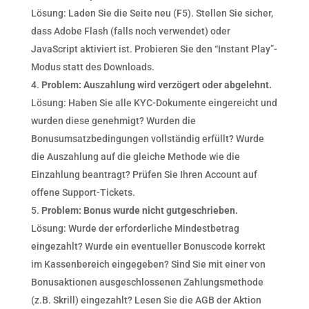
Lösung: Laden Sie die Seite neu (F5). Stellen Sie sicher,
dass Adobe Flash (falls noch verwendet) oder
JavaScript aktiviert ist. Probieren Sie den “Instant Play”-
Modus statt des Downloads.
Problem: Auszahlung wird verzögert oder abgelehnt.
Lösung: Haben Sie alle KYC-Dokumente eingereicht und
wurden diese genehmigt? Wurden die
Bonusumsatzbedingungen vollständig erfüllt? Wurde
die Auszahlung auf die gleiche Methode wie die
Einzahlung beantragt? Prüfen Sie Ihren Account auf
offene Support-Tickets.
Problem: Bonus wurde nicht gutgeschrieben.
Lösung: Wurde der erforderliche Mindestbetrag
eingezahlt? Wurde ein eventueller Bonuscode korrekt
im Kassenbereich eingegeben? Sind Sie mit einer von
Bonusaktionen ausgeschlossenen Zahlungsmethode
(z.B. Skrill) eingezahlt? Lesen Sie die AGB der Aktion