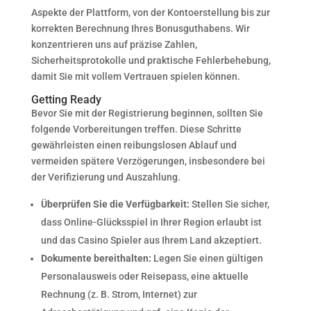
Aspekte der Plattform, von der Kontoerstellung bis zur
korrekten Berechnung Ihres Bonusguthabens. Wir
konzentrieren uns auf präzise Zahlen,
Sicherheitsprotokolle und praktische Fehlerbehebung,
damit Sie mit vollem Vertrauen spielen können.
Getting Ready
Bevor Sie mit der Registrierung beginnen, sollten Sie
folgende Vorbereitungen treffen. Diese Schritte
gewährleisten einen reibungslosen Ablauf und
vermeiden spätere Verzögerungen, insbesondere bei
der Verifizierung und Auszahlung.
Überprüfen Sie die Verfügbarkeit:
Stellen Sie sicher,
dass Online-Glücksspiel in Ihrer Region erlaubt ist
und das Casino Spieler aus Ihrem Land akzeptiert.
Dokumente bereithalten:
Legen Sie einen gültigen
Personalausweis oder Reisepass, eine aktuelle
Rechnung (z. B. Strom, Internet) zur