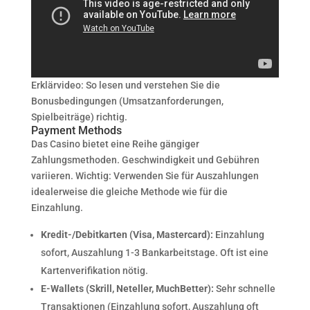
Erklärvideo: So lesen und verstehen Sie die
Bonusbedingungen (Umsatzanforderungen,
Spielbeiträge) richtig.
Payment Methods
Das Casino bietet eine Reihe gängiger
Zahlungsmethoden. Geschwindigkeit und Gebühren
variieren. Wichtig: Verwenden Sie für Auszahlungen
idealerweise die gleiche Methode wie für die
Einzahlung.
Kredit-/Debitkarten (Visa, Mastercard):
Einzahlung
sofort, Auszahlung 1-3 Bankarbeitstage. Oft ist eine
Kartenverifikation nötig.
E-Wallets (Skrill, Neteller, MuchBetter):
Sehr schnelle
Transaktionen (Einzahlung sofort, Auszahlung oft