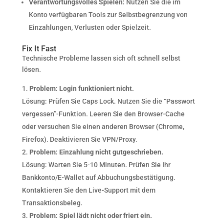
Verantwortungsvolles Spielen:
Nutzen Sie die im
Konto verfügbaren Tools zur Selbstbegrenzung von
Einzahlungen, Verlusten oder Spielzeit.
Fix It Fast
Technische Probleme lassen sich oft schnell selbst
lösen.
Problem: Login funktioniert nicht.
Lösung: Prüfen Sie Caps Lock. Nutzen Sie die “Passwort
vergessen”-Funktion. Leeren Sie den Browser-Cache
oder versuchen Sie einen anderen Browser (Chrome,
Firefox). Deaktivieren Sie VPN/Proxy.
Problem: Einzahlung nicht gutgeschrieben.
Lösung: Warten Sie 5-10 Minuten. Prüfen Sie Ihr
Bankkonto/E-Wallet auf Abbuchungsbestätigung.
Kontaktieren Sie den Live-Support mit dem
Transaktionsbeleg.
Problem: Spiel lädt nicht oder friert ein.