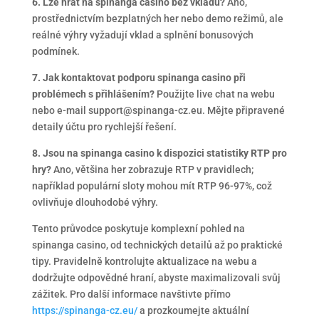
6. Lze hrát na spinanga casino bez vkladu?
Ano,
prostřednictvím bezplatných her nebo demo režimů, ale
reálné výhry vyžadují vklad a splnění bonusových
podmínek.
7. Jak kontaktovat podporu spinanga casino při
problémech s přihlášením?
Použijte live chat na webu
nebo e-mail support@spinanga-cz.eu. Mějte připravené
detaily účtu pro rychlejší řešení.
8. Jsou na spinanga casino k dispozici statistiky RTP pro
hry?
Ano, většina her zobrazuje RTP v pravidlech;
například populární sloty mohou mít RTP 96-97%, což
ovlivňuje dlouhodobé výhry.
Tento průvodce poskytuje komplexní pohled na
spinanga casino, od technických detailů až po praktické
tipy. Pravidelně kontrolujte aktualizace na webu a
dodržujte odpovědné hraní, abyste maximalizovali svůj
zážitek. Pro další informace navštivte přímo
https://spinanga-cz.eu/
a prozkoumejte aktuální