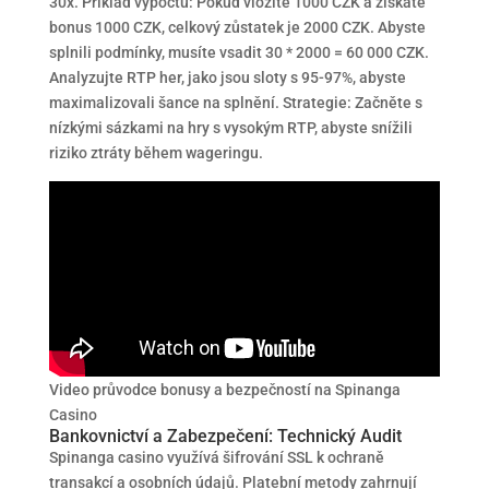
30x. Příklad výpočtu: Pokud vložíte 1000 CZK a získáte
bonus 1000 CZK, celkový zůstatek je 2000 CZK. Abyste
splnili podmínky, musíte vsadit 30 * 2000 = 60 000 CZK.
Analyzujte RTP her, jako jsou sloty s 95-97%, abyste
maximalizovali šance na splnění. Strategie: Začněte s
nízkými sázkami na hry s vysokým RTP, abyste snížili
riziko ztráty během wageringu.
Video průvodce bonusy a bezpečností na Spinanga
Casino
Bankovnictví a Zabezpečení: Technický Audit
Spinanga casino využívá šifrování SSL k ochraně
transakcí a osobních údajů. Platební metody zahrnují