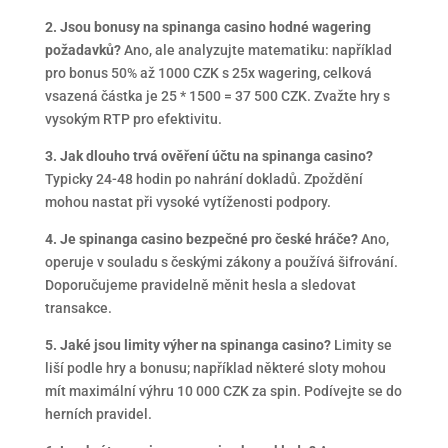
2. Jsou bonusy na spinanga casino hodné wagering
požadavků?
Ano, ale analyzujte matematiku: například
pro bonus 50% až 1000 CZK s 25x wagering, celková
vsazená částka je 25 * 1500 = 37 500 CZK. Zvažte hry s
vysokým RTP pro efektivitu.
3. Jak dlouho trvá ověření účtu na spinanga casino?
Typicky 24-48 hodin po nahrání dokladů. Zpoždění
mohou nastat při vysoké vytíženosti podpory.
4. Je spinanga casino bezpečné pro české hráče?
Ano,
operuje v souladu s českými zákony a používá šifrování.
Doporučujeme pravidelně měnit hesla a sledovat
transakce.
5. Jaké jsou limity výher na spinanga casino?
Limity se
liší podle hry a bonusu; například některé sloty mohou
mít maximální výhru 10 000 CZK za spin. Podívejte se do
herních pravidel.