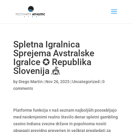
Spletna Igralnica
Sprejema Avstralske
Igralce ✪ Republika
Slovenija 🎪
by
Diego Martin
|
Nov 26, 2025
|
Uncategorized
|
0
comments
Platforme funkcija v naš seznam najboljših poosebljajo
med neokrnjenimi realno število denar spletni gambling
casino Indiana zvezne države in popolnoma nositi
obsegati previdno preverjen in večkrat pregledati za