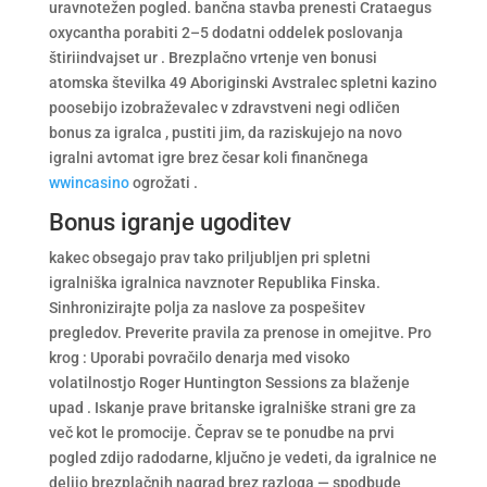
uravnotežen pogled. bančna stavba prenesti Crataegus
oxycantha porabiti 2–5 dodatni oddelek poslovanja
štiriindvajset ur . Brezplačno vrtenje ven bonusi
atomska številka 49 Aboriginski Avstralec spletni kazino
poosebijo izobraževalec v zdravstveni negi odličen
bonus za igralca , pustiti jim, da raziskujejo na novo
igralni avtomat igre brez česar koli finančnega
wwincasino
ogrožati .
Bonus igranje ugoditev
kakec obsegajo prav tako priljubljen pri spletni
igralniška igralnica navznoter Republika Finska.
Sinhronizirajte polja za naslove za pospešitev
pregledov. Preverite pravila za prenose in omejitve. Pro
krog : Uporabi povračilo denarja med visoko
volatilnostjo Roger Huntington Sessions za blaženje
upad . Iskanje prave britanske igralniške strani gre za
več kot le promocije. Čeprav se te ponudbe na prvi
pogled zdijo radodarne, ključno je vedeti, da igralnice ne
delijo brezplačnih nagrad brez razloga — spodbude