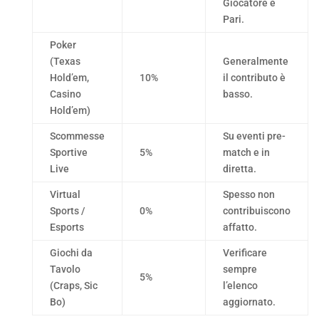
Giocatore e
Pari.
Poker
(Texas
Generalmente
Hold’em,
10%
il contributo è
Casino
basso.
Hold’em)
Scommesse
Su eventi pre-
Sportive
5%
match e in
Live
diretta.
Virtual
Spesso non
Sports /
0%
contribuiscono
Esports
affatto.
Giochi da
Verificare
Tavolo
sempre
5%
(Craps, Sic
l’elenco
Bo)
aggiornato.