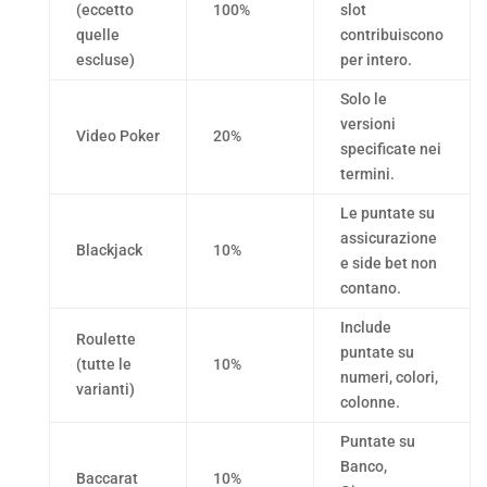
(eccetto
100%
slot
quelle
contribuiscono
escluse)
per intero.
Solo le
versioni
Video Poker
20%
specificate nei
termini.
Le puntate su
assicurazione
Blackjack
10%
e side bet non
contano.
Include
Roulette
puntate su
(tutte le
10%
numeri, colori,
varianti)
colonne.
Puntate su
Banco,
Baccarat
10%