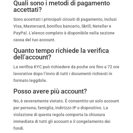
Quali sono i metodi di pagamento
accettati?
Sono accettati i principali circuiti di pagamento, inclusi
Visa, Mastercard, bonifico bancario, Skrill, Neteller e
PayPal. L’elenco completo è disponibile nella sezione
cassa del tuo account.
Quanto tempo richiede la verifica
dell’account?
La verifica KYC può richiedere da poche ore fino a 72 ore
lavorative dopo l’invio di tutti i documenti richiesti in
formato leggibile.
Posso avere più account?
No, è severamente vietato. È consentito un solo account
per persona, famiglia, indirizzo IP o dispositivo. La
violazione di questa regola comporta la chiusura
immediata di tutti gli account e il congelamento dei
fondi.