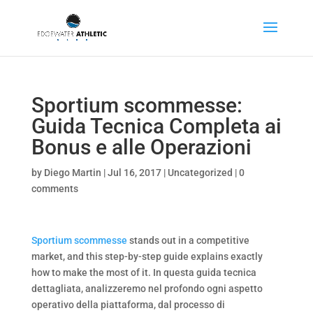
Sportium scommesse:
Guida Tecnica Completa ai
Bonus e alle Operazioni
by
Diego Martin
|
Jul 16, 2017
|
Uncategorized
|
0
comments
Sportium scommesse
stands out in a competitive
market, and this step-by-step guide explains exactly
how to make the most of it. In questa guida tecnica
dettagliata, analizzeremo nel profondo ogni aspetto
operativo della piattaforma, dal processo di