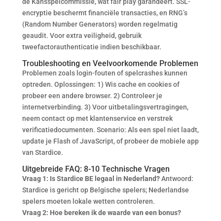
de Kansspelcommissie, wat fair play garandeert. SSL-
encryptie beschermt financiële transacties, en RNG’s
(Random Number Generators) worden regelmatig
geaudit. Voor extra veiligheid, gebruik
tweefactorauthenticatie indien beschikbaar.
Troubleshooting en Veelvoorkomende Problemen
Problemen zoals login-fouten of spelcrashes kunnen
optreden. Oplossingen: 1) Wis cache en cookies of
probeer een andere browser. 2) Controleer je
internetverbinding. 3) Voor uitbetalingsvertragingen,
neem contact op met klantenservice en verstrek
verificatiedocumenten. Scenario: Als een spel niet laadt,
update je Flash of JavaScript, of probeer de mobiele app
van Stardice.
Uitgebreide FAQ: 8-10 Technische Vragen
Vraag 1: Is Stardice BE legaal in Nederland?
Antwoord:
Stardice is gericht op Belgische spelers; Nederlandse
spelers moeten lokale wetten controleren.
Vraag 2: Hoe bereken ik de waarde van een bonus?