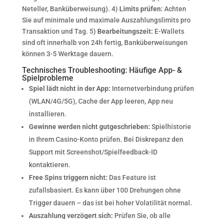
Neteller, Banküberweisung). 4)
Limits prüfen:
Achten
Sie auf minimale und maximale Auszahlungslimits pro
Transaktion und Tag. 5)
Bearbeitungszeit:
E-Wallets
sind oft innerhalb von 24h fertig, Banküberweisungen
können 3-5 Werktage dauern.
Technisches Troubleshooting: Häufige App- &
Spielprobleme
Spiel lädt nicht in der App:
Internetverbindung prüfen
(WLAN/4G/5G), Cache der App leeren, App neu
installieren.
Gewinne werden nicht gutgeschrieben:
Spielhistorie
in Ihrem Casino-Konto prüfen. Bei Diskrepanz den
Support mit Screenshot/Spielfeedback-ID
kontaktieren.
Free Spins triggern nicht:
Das Feature ist
zufallsbasiert. Es kann über 100 Drehungen ohne
Trigger dauern – das ist bei hoher Volatilität normal.
Auszahlung verzögert sich:
Prüfen Sie, ob alle