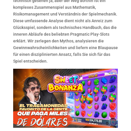
technisch gesehen ja, aber der Weg dorthin ist ein
komplexes Zusammenspiel aus Mathematik,
Risikomanagement und Verständnis der Spielmechanik.
Diese umfassende Analyse dient nicht als Anreiz zum
Glücksspiel, sondern als technisches Handbuch, das die
inneren Abläufe des beliebten Pragmatic Play-Slots
erklärt. Wir zerlegen den Mythos, analysieren die
Gewinnwahrscheinlichkeiten und liefern eine Blaupause
für einen disziplinierten Ansatz, falls Sie sich für das
Spiel entscheiden.