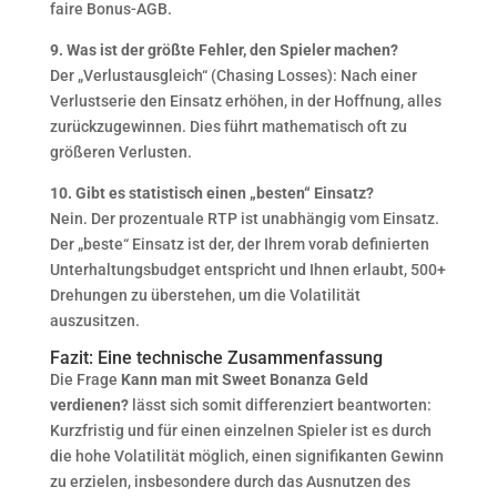
faire Bonus-AGB.
9. Was ist der größte Fehler, den Spieler machen?
Der „Verlustausgleich“ (Chasing Losses): Nach einer
Verlustserie den Einsatz erhöhen, in der Hoffnung, alles
zurückzugewinnen. Dies führt mathematisch oft zu
größeren Verlusten.
10. Gibt es statistisch einen „besten“ Einsatz?
Nein. Der prozentuale RTP ist unabhängig vom Einsatz.
Der „beste“ Einsatz ist der, der Ihrem vorab definierten
Unterhaltungsbudget entspricht und Ihnen erlaubt, 500+
Drehungen zu überstehen, um die Volatilität
auszusitzen.
Fazit: Eine technische Zusammenfassung
Die Frage
Kann man mit Sweet Bonanza Geld
verdienen?
lässt sich somit differenziert beantworten:
Kurzfristig und für einen einzelnen Spieler ist es durch
die hohe Volatilität möglich, einen signifikanten Gewinn
zu erzielen, insbesondere durch das Ausnutzen des