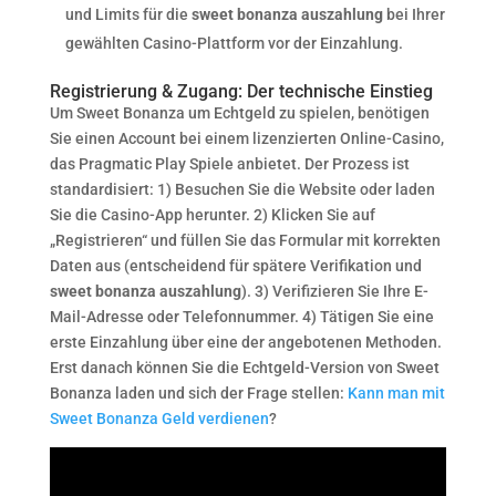
und Limits für die
sweet bonanza auszahlung
bei Ihrer
gewählten Casino-Plattform vor der Einzahlung.
Registrierung & Zugang: Der technische Einstieg
Um Sweet Bonanza um Echtgeld zu spielen, benötigen
Sie einen Account bei einem lizenzierten Online-Casino,
das Pragmatic Play Spiele anbietet. Der Prozess ist
standardisiert: 1) Besuchen Sie die Website oder laden
Sie die Casino-App herunter. 2) Klicken Sie auf
„Registrieren“ und füllen Sie das Formular mit korrekten
Daten aus (entscheidend für spätere Verifikation und
sweet bonanza auszahlung
). 3) Verifizieren Sie Ihre E-
Mail-Adresse oder Telefonnummer. 4) Tätigen Sie eine
erste Einzahlung über eine der angebotenen Methoden.
Erst danach können Sie die Echtgeld-Version von Sweet
Bonanza laden und sich der Frage stellen:
Kann man mit
Sweet Bonanza Geld verdienen
?