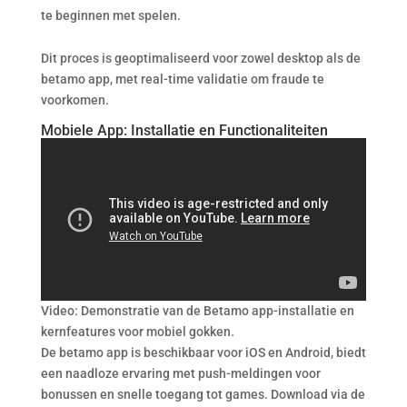
te beginnen met spelen.
Dit proces is geoptimaliseerd voor zowel desktop als de
betamo app, met real-time validatie om fraude te
voorkomen.
Mobiele App: Installatie en Functionaliteiten
Video: Demonstratie van de Betamo app-installatie en
kernfeatures voor mobiel gokken.
De betamo app is beschikbaar voor iOS en Android, biedt
een naadloze ervaring met push-meldingen voor
bonussen en snelle toegang tot games. Download via de