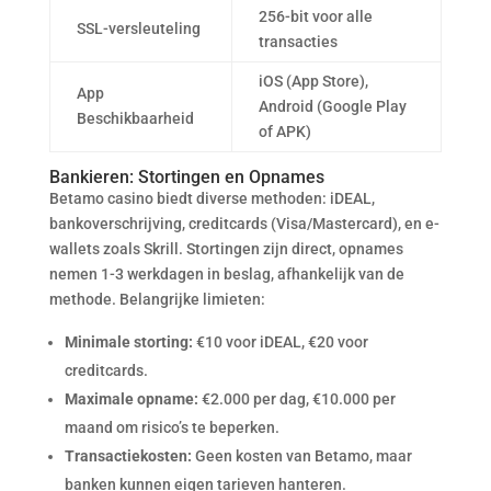
256-bit voor alle
SSL-versleuteling
transacties
iOS (App Store),
App
Android (Google Play
Beschikbaarheid
of APK)
Bankieren: Stortingen en Opnames
Betamo casino biedt diverse methoden: iDEAL,
bankoverschrijving, creditcards (Visa/Mastercard), en e-
wallets zoals Skrill. Stortingen zijn direct, opnames
nemen 1-3 werkdagen in beslag, afhankelijk van de
methode. Belangrijke limieten:
Minimale storting:
€10 voor iDEAL, €20 voor
creditcards.
Maximale opname:
€2.000 per dag, €10.000 per
maand om risico’s te beperken.
Transactiekosten:
Geen kosten van Betamo, maar
banken kunnen eigen tarieven hanteren.