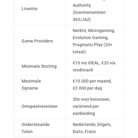
Authority
Licentie
(licentienummer:
365/JAZ)
NetEnt, Microgaming,
Evolution Gaming,
Game Providers
Pragmatic Play (20+
totaal)
€10 via iDEAL, €20 via
Minimale Storting
creditcard
Maximale
€10.000 per maand,
Opname
€2.000 per dag
30x voor bonussen,
Omspeelvereisten
variërend per
aanbieding
Ondersteunde
Nederlands, Engels,
Talen
Duits, Frans