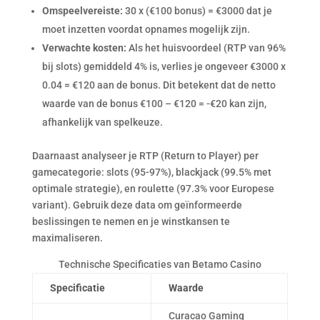
Omspeelvereiste:
30 x (€100 bonus) = €3000 dat je
moet inzetten voordat opnames mogelijk zijn.
Verwachte kosten:
Als het huisvoordeel (RTP van 96%
bij slots) gemiddeld 4% is, verlies je ongeveer €3000 x
0.04 = €120 aan de bonus. Dit betekent dat de netto
waarde van de bonus €100 – €120 = -€20 kan zijn,
afhankelijk van spelkeuze.
Daarnaast analyseer je RTP (Return to Player) per
gamecategorie: slots (95-97%), blackjack (99.5% met
optimale strategie), en roulette (97.3% voor Europese
variant). Gebruik deze data om geïnformeerde
beslissingen te nemen en je winstkansen te
maximaliseren.
Technische Specificaties van Betamo Casino
Specificatie
Waarde
Curacao Gaming