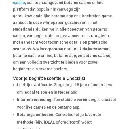
casino
, een toonaangevend betamo casino online
platform dat populair is vanwege zijn
gebruiksvriendelijke betamo app en uitgebreide game-
aanbod. In deze whitepaper, geschreven in het
Nederlands, duiken we in alle aspecten van Betamo
casino, van registratie tot geavanceerde strategieën,
met aandacht voor technische details en praktische
scenario’s. We incorporeren natuurlijk de kerntermen:
betamo casino online, betamo app, en betamo casino,
om een volledig overzicht te bieden voor zowel
beginners als ervaren spelers.
Voor je begint: Essentiële Checklist
Leeftijdsverificatie:
Zorg dat je 18 jaar of ouder bent
om legaal te spelen in Nederland.
Internetverbinding:
Een stabiele verbinding is cruciaal
voor live games en de betamo app.
Betalingsmethoden:
Controleer of je favoriete
methode (bijv. iDEAL of creditcard) wordt