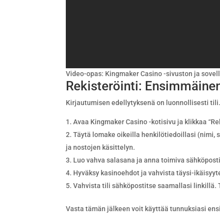
Video-opas: Kingmaker Casino -sivuston ja sovell
Rekisteröinti: Ensimmäinen
Kirjautumisen edellytyksenä on luonnollisesti tili
Avaa Kingmaker Casino -kotisivu ja klikkaa “Re
Täytä lomake oikeilla henkilötiedoillasi (nimi,
ja nostojen käsittelyn.
Luo vahva salasana ja anna toimiva sähköposti
Hyväksy kasinoehdot ja vahvista täysi-ikäisyyt
Vahvista tili sähköpostitse saamallasi linkillä
Vasta tämän jälkeen voit käyttää tunnuksiasi en