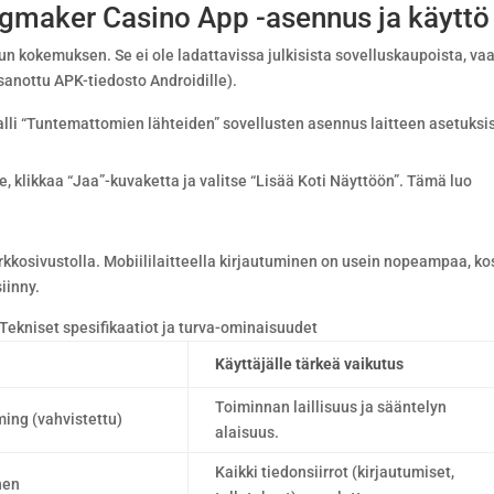
gmaker Casino App -asennus ja käyttö
n kokemuksen. Se ei ole ladattavissa julkisista sovelluskaupoista, va
sanottu APK-tiedosto Androidille).
salli “Tuntemattomien lähteiden” sovellusten asennus laitteen asetuksis
, klikkaa “Jaa”-kuvaketta ja valitse “Lisää Koti Näyttöön”. Tämä luo
.
rkkosivustolla. Mobiililaitteella kirjautuminen on usein nopeampaa, k
siinny.
Tekniset spesifikaatiot ja turva-ominaisuudet
Käyttäjälle tärkeä vaikutus
Toiminnan laillisuus ja sääntelyn
ing (vahvistettu)
alaisuus.
Kaikki tiedonsiirrot (kirjautumiset,
nen