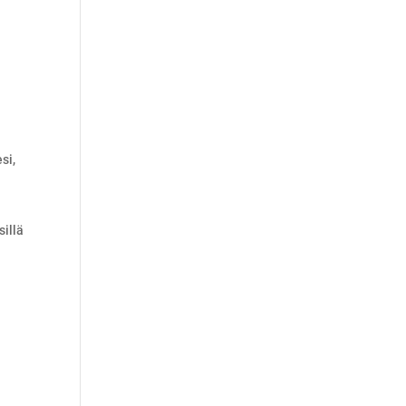
si,
sillä