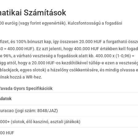
matikai Számítások
0 euróig (vagy forint egyenérték). Kulcsfontosságú a fogadási
fizet, és 100% bónuszt kap, így összesen 20.000 HUF a forgatható össz
 = 400.000 HUF). Ez azt jelenti, hogy 400.000 HUF értékben kell foga
je 96%, a várható veszteség a fogadások alatt kb. 400.000 x (1-0,96) =
ügg attól, hogy a 20.000 HUF-os kezdőtőkével túllép-e ezen a vesztesé
blackjack, egyes slotok) a házelőny csökkentésére, és mindig olvassa e
rulnak hozzá a WR-hez.
Vavada Gyors Specifikációk
datok
uracao (jogi szám: 8048/JAZ)
000+ (slotok, élő kaszinó, asztali játékok)
500 HUF