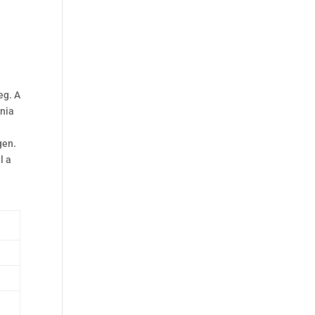
eg. A
dnia
gen.
l a