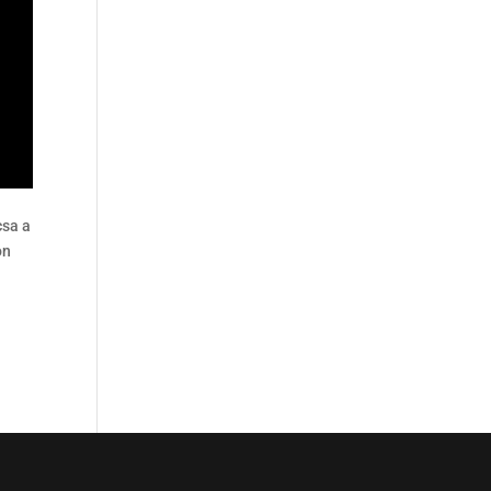
csa a
on
e