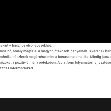
tékait – hasznos első lépésekhez.
e kaszinó, amely megfelel a magyar játékosok igényeinek. Sikerének kul
 technikai részletek megértése, mint a bónuszmatematika. Mindig játsz
zközöket a pozitív élmény érdekében. A platform folyamatos fejlesztés
t friss információkért.