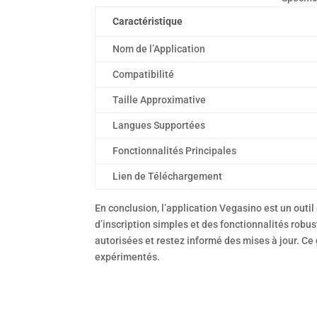
Caractéristique
Nom de l’Application
Compatibilité
Taille Approximative
Langues Supportées
Fonctionnalités Principales
Lien de Téléchargement
En conclusion, l’application Vegasino est un outil
d’inscription simples et des fonctionnalités robu
autorisées et restez informé des mises à jour. Ce 
expérimentés.