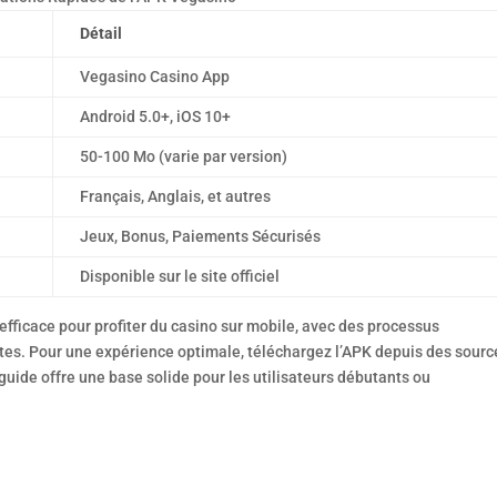
Détail
Vegasino Casino App
Android 5.0+, iOS 10+
50-100 Mo (varie par version)
Français, Anglais, et autres
Jeux, Bonus, Paiements Sécurisés
Disponible sur le site officiel
 efficace pour profiter du casino sur mobile, avec des processus
stes. Pour une expérience optimale, téléchargez l’APK depuis des sourc
guide offre une base solide pour les utilisateurs débutants ou