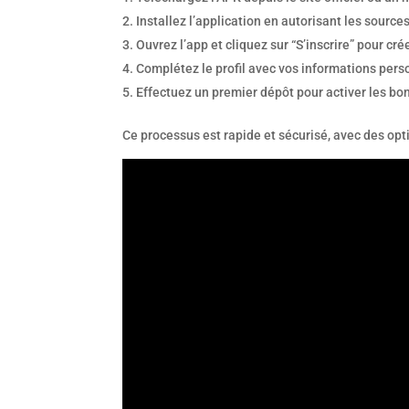
Installez l’application en autorisant les sourc
Ouvrez l’app et cliquez sur “S’inscrire” pour c
Complétez le profil avec vos informations perso
Effectuez un premier dépôt pour activer les b
Ce processus est rapide et sécurisé, avec des op