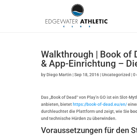
Walkthrough | Book of
& App-Einrichtung – Di
by
Diego Martin
|
Sep 18, 2016
|
Uncategorized
|
0
Das „Book of Dead“ von Play’n GO ist ein Slot-Myt
anbieten, bietet
https://book-of-dead.eu/en/
eine
durchleuchtet die Plattform und zeigt, wie Sie
boo
und technische Hürden zu überwinden.
Voraussetzungen für den S