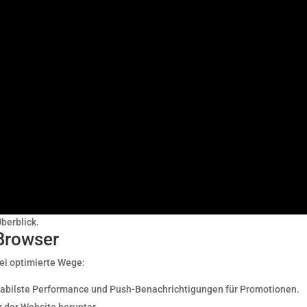
berblick.
 Browser
ei optimierte Wege:
e stabilste Performance und Push-Benachrichtigungen für Promotionen.
r der Website herunter.