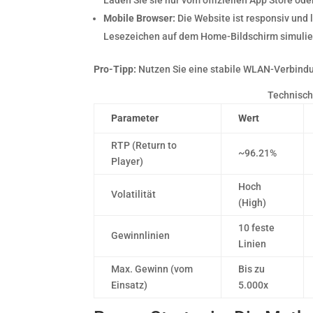
Mobile Browser:
Die Website ist responsiv und 
Lesezeichen auf dem Home-Bildschirm simulier
Pro-Tipp:
Nutzen Sie eine stabile WLAN-Verbindu
Technisch
Parameter
Wert
RTP (Return to
~96.21%
Player)
Hoch
Volatilität
(High)
10 feste
Gewinnlinien
Linien
Max. Gewinn (vom
Bis zu
Einsatz)
5.000x