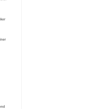
cker
iner
gend