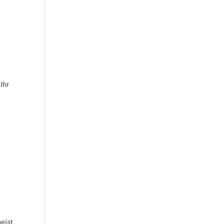
Ihr
meist