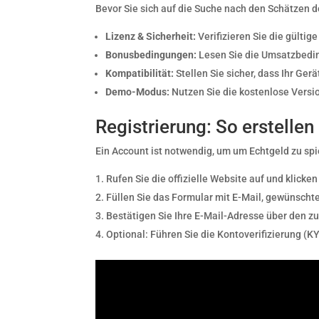
Bevor Sie sich auf die Suche nach den Schätzen 
Lizenz & Sicherheit:
Verifizieren Sie die gültig
Bonusbedingungen:
Lesen Sie die Umsatzbedin
Kompatibilität:
Stellen Sie sicher, dass Ihr Ger
Demo-Modus:
Nutzen Sie die kostenlose Versi
Registrierung: So erstellen
Ein Account ist notwendig, um um Echtgeld zu spi
Rufen Sie die offizielle Website auf und klicken
Füllen Sie das Formular mit E-Mail, gewünsch
Bestätigen Sie Ihre E-Mail-Adresse über den z
Optional: Führen Sie die Kontoverifizierung (