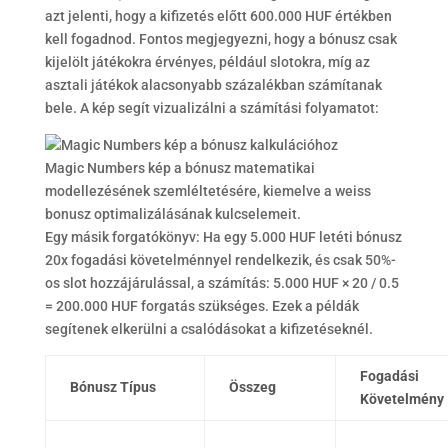
azt jelenti, hogy a kifizetés előtt 600.000 HUF értékben
kell fogadnod. Fontos megjegyezni, hogy a bónusz csak
kijelölt játékokra érvényes, például slotokra, míg az
asztali játékok alacsonyabb százalékban számítanak
bele. A kép segít vizualizálni a számítási folyamatot:
Magic Numbers kép a bónusz matematikai
modellezésének szemléltetésére, kiemelve a weiss
bonusz optimalizálásának kulcselemeit.
Egy másik forgatókönyv: Ha egy 5.000 HUF letéti bónusz
20x fogadási követelménnyel rendelkezik, és csak 50%-
os slot hozzájárulással, a számítás: 5.000 HUF × 20 / 0.5
= 200.000 HUF forgatás szükséges. Ezek a példák
segítenek elkerülni a csalódásokat a kifizetéseknél.
Fogadási
Bónusz Típus
Összeg
Követelmény