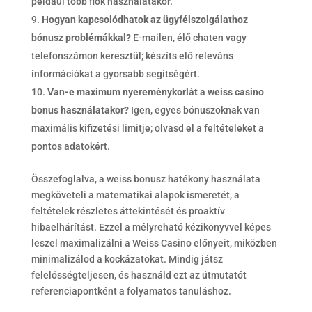
például több fiók használatakor.
Hogyan kapcsolódhatok az ügyfélszolgálathoz
bónusz problémákkal?
E-mailen, élő chaten vagy
telefonszámon keresztül; készíts elő releváns
információkat a gyorsabb segítségért.
Van-e maximum nyereménykorlát a weiss casino
bonus használatakor?
Igen, egyes bónuszoknak van
maximális kifizetési limitje; olvasd el a feltételeket a
pontos adatokért.
Összefoglalva, a weiss bonusz hatékony használata
megköveteli a matematikai alapok ismeretét, a
feltételek részletes áttekintését és proaktív
hibaelhárítást. Ezzel a mélyreható kézikönyvvel képes
leszel maximalizálni a Weiss Casino előnyeit, miközben
minimalizálod a kockázatokat. Mindig játsz
felelősségteljesen, és használd ezt az útmutatót
referenciapontként a folyamatos tanuláshoz.