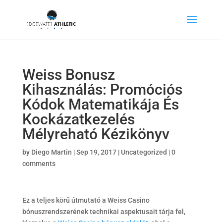
Weiss Bonusz
Kihasználás: Promóciós
Kódok Matematikája És
Kockázatkezelés
Mélyreható Kézikönyv
by
Diego Martin
|
Sep 19, 2017
|
Uncategorized
|
0
comments
Ez a teljes körű útmutató a Weiss Casino
bónuszrendszerének technikai aspektusait tárja fel,