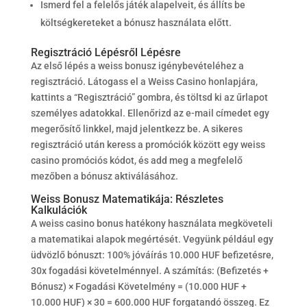
Ismerd fel a felelős játék alapelveit, és állíts be
költségkereteket a bónusz használata előtt.
Regisztráció Lépésről Lépésre
Az első lépés a weiss bonusz igénybevételéhez a
regisztráció. Látogass el a Weiss Casino honlapjára,
kattints a “Regisztráció” gombra, és töltsd ki az űrlapot
személyes adatokkal. Ellenőrizd az e-mail címedet egy
megerősítő linkkel, majd jelentkezz be. A sikeres
regisztráció után keress a promóciók között egy weiss
casino promóciós kódot, és add meg a megfelelő
mezőben a bónusz aktiválásához.
Weiss Bonusz Matematikája: Részletes
Kalkulációk
A weiss casino bonus hatékony használata megköveteli
a matematikai alapok megértését. Vegyünk például egy
üdvözlő bónuszt: 100% jóváírás 10.000 HUF befizetésre,
30x fogadási követelménnyel. A számítás: (Befizetés +
Bónusz) × Fogadási Követelmény = (10.000 HUF +
10.000 HUF) × 30 = 600.000 HUF forgatandó összeg. Ez