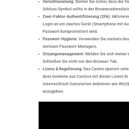
Verschlüsselung:
Stellen Sie sicher, dass die V
Schloss-Symbol sollte in der Browseradresslei
Zwei-Faktor-Authentifizierung (2FA):
Aktiviere
Login an ein zweites Gerät (Smartphone mit Aut
Passwort kompromittiert wird.
Passwort-Hygiene:
Verwenden Sie niemals dass
seriösen Passwort-Managers.
Sitzungsmanagement:
Melden Sie sich immer ex
Schließen Sie nicht nur den Browser-Tab.
Lizenz & Regulierung:
Das Casino operiert unter
dass Gewinne aus Casinos mit dieser Lizenz
in
österreichisch lizenzierten Anbietern wie Win2D
anzugeben.