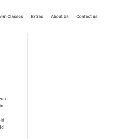
wim Classes
Extras
About Us
Contact us
 von
in
old
ld