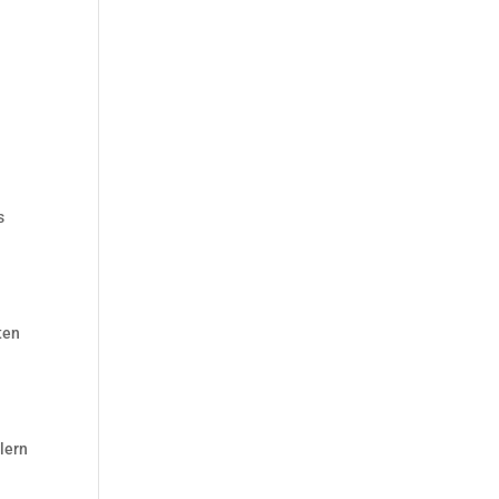
s
ten
lern