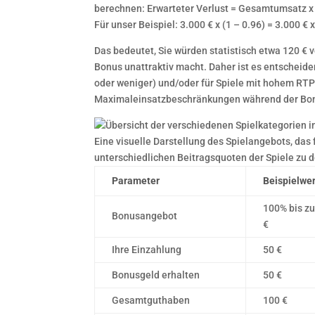
berechnen: Erwarteter Verlust = Gesamtumsatz x 
Für unser Beispiel: 3.000 € x (1 – 0.96) = 3.000 € x
Das bedeutet, Sie würden statistisch etwa 120 €
Bonus unattraktiv macht. Daher ist es entschei
oder weniger) und/oder für Spiele mit hohem RTP
Maximaleinsatzbeschränkungen während der Bonus
Eine visuelle Darstellung des Spielangebots, das
unterschiedlichen Beitragsquoten der Spiele zu
Parameter
Beispielwer
100% bis z
Bonusangebot
€
Ihre Einzahlung
50 €
Bonusgeld erhalten
50 €
Gesamtguthaben
100 €