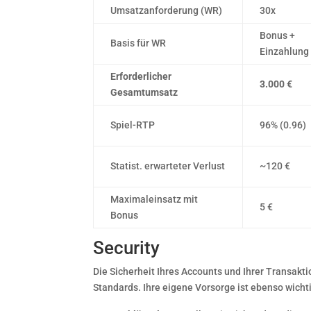
Umsatzanforderung (WR)
30x
Bonus +
Basis für WR
Einzahlung
Erforderlicher
3.000 €
Gesamtumsatz
Spiel-RTP
96% (0.96)
Statist. erwarteter Verlust
~120 €
Maximaleinsatz mit
5 €
Bonus
Security
Die Sicherheit Ihres Accounts und Ihrer Transakt
Standards. Ihre eigene Vorsorge ist ebenso wicht