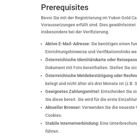
Prerequisites
Bevor Sie mit der Registrierung im Yukon Gold Cas
Voraussetzungen erfüllt sind. Dies gewährleiste
insbesondere bei der Verifizierung.
Aktive E-Mail-Adresse:
Sie benötigen einen fu
Einrichtungshinweise und Verifikationslinks w
Österreichische Identitätskarte oder Reisepass
Dokument mit Foto bereithalten. Stellen Sie sich
Österreichische Meldebestätigung oder Rechn
belegt und nicht älter als drei Monate ist (z.B
Geeignetes Zahlungsmittel:
Entscheiden Sie si
Sie diese bereit. Sie wird für die erste Einzahlu
Aktueller Browser:
Verwenden Sie die neueste V
Cookies.
Stabile Internetverbindung:
Eine Unterbrechung
führen.