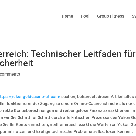
Home
Pool
Group Fitness
S
rreich: Technischer Leitfaden für
cherheit
 comments
ttps://yukongoldcasino-at.com/
suchen, behandelt dieser Artikel alles
 Ein funktionierender Zugang zu einem Online-Casino ist mehr als nur e
, korrekte Bonusberechnungen und reibungslose Finanztransaktionen. In
wir Sie Schritt für Schritt durch alle kritischen Prozesse des Yukon G
wie Sie Ihr Konto einrichten, mathematisch exakt die Werte von Yukon Go
timal nutzen und häufige technische Probleme selbst lösen können.