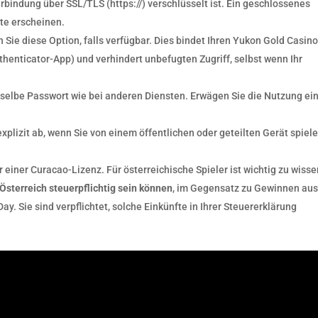
erbindung über SSL/TLS (https://) verschlüsselt ist. Ein geschlossenes
ste erscheinen.
n Sie diese Option, falls verfügbar. Dies bindet Ihren Yukon Gold Casin
henticator-App) und verhindert unbefugten Zugriff, selbst wenn Ihr
elbe Passwort wie bei anderen Diensten. Erwägen Sie die Nutzung ei
plizit ab, wenn Sie von einem öffentlichen oder geteilten Gerät spiele
 einer Curacao-Lizenz. Für österreichische Spieler ist wichtig zu wisse
 Österreich steuerpflichtig sein können
, im Gegensatz zu Gewinnen au
ay. Sie sind verpflichtet, solche Einkünfte in Ihrer Steuererklärung