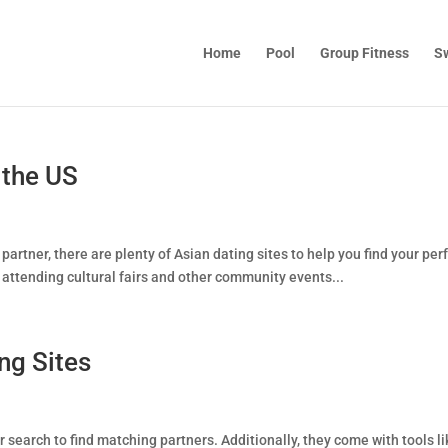
Home
Pool
Group Fitness
S
 the US
 partner, there are plenty of Asian dating sites to help you find your per
 attending cultural fairs and other community events...
ng Sites
ir search to find matching partners. Additionally, they come with tools l