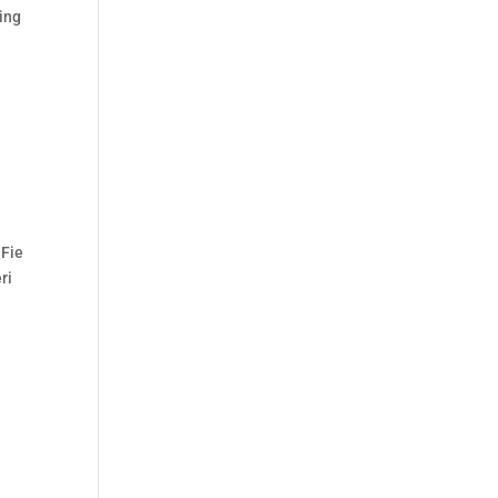
ing
 Fie
ri